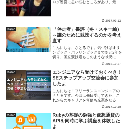
ログ運営に思い悩むところがあり、最
近、わかやまゆうやさんのブログコンサ
ルを受けました。受けようと思った契機
は、一人で記事をたくさん書いているう
ちに迷子になってしまった感...
2017.09.12
「伴走者」書評（冬・スキー編）
体験記
～誰のために競技するのかを考え
直す
こんにちは。さとるです。気づけばオリ
ンピック・パラリンピックまであと2年を
切り、国立競技場もこのような状況にな
っています。以前、「伴走者」書評とし
2018.10.27
て、下記の記事を上げました。夏・マラ
ソン編についてと、作者の浅生鴨さんに
エンジニアなら受けておくべき！
体験記
ついてはこちらの記事を...
SEステップアップ交流会に参加
したよ
こんにちは！フリーランスエンジニアの
さとるです。今回は先日受けてきた、こ
れからのキャリアを何倍も充実させる！
SEステップアップ交流会についてレポー
2017.10.28
トします。「SEをされている方で今後ど
うキャリアを積んでいこうか？」「新し
Rubyの基礎の勉強と仮想通貨の
体験記
いことをやってみたい...
APIを同時に学ぶ講座を体験した
よ