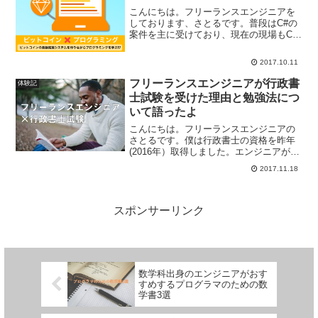
こんにちは。フリーランスエンジニアを
しております、さとるです。普段はC#の
案件を主に受けており、現在の現場もC#
のWeb系の開発だったりするんです。し
かし、何年も同じ技術での案件を続けて
2017.10.11
いると、慣れてくる反面、次の2点の悩み
が出てきました。...
フリーランスエンジニアが行政書
体験記
士試験を受けた理由と勉強法につ
いて語ったよ
こんにちは。フリーランスエンジニアの
さとるです。僕は行政書士の資格を昨年
(2016年）取得しました。エンジニアが法
律の資格取って役に立つの？真っ先に来
2017.11.18
る疑問だと思います。かくいう僕は取る
のに紆余曲折あって8回目の試験でようや
く取れたからです...
スポンサーリンク
数学科出身のエンジニアがおす
すめするプログラマのための数
学書3選