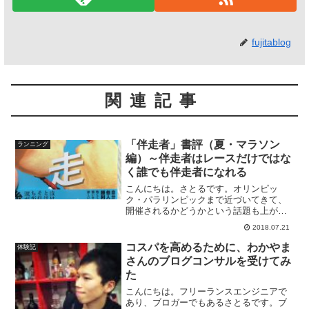
fujitablog
関連記事
「伴走者」書評（夏・マラソン
ランニング
編）～伴走者はレースだけではな
く誰でも伴走者になれる
こんにちは。さとるです。オリンピッ
ク・パラリンピックまで近づいてきて、
開催されるかどうかという話題も上がっ
てきています。つい1週間ほど前ですが、
2018.07.21
BS-TBSでドラマとして「伴走者」もオン
エアされました。BS-TBS 20周年記念ド
コスパを高めるために、わかやま
体験記
ラマ 伴走...
さんのブログコンサルを受けてみ
た
こんにちは。フリーランスエンジニアで
あり、ブロガーでもあるさとるです。ブ